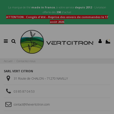
La marque de thé
made in France
, à votre service
depuis 2012
- Livraison
offerte dès
39€
d'achat
ATTENTION : Congés d'été - Reprise des envois de commandes le 17
août 2026
0
Accueil
Contactez-nous
SARL VERT CITRON
31 Route de CHALON – 71270 NAVILLY
03 85 87 04 53
contact@thevertcitron.com