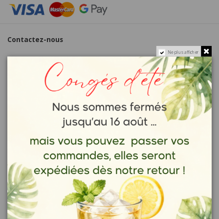
Contactez-nous
Ne plus afficher
Sujet
Adresse e-mail
Document joint
CHOISIR UN FICHIER
optionnel
Message