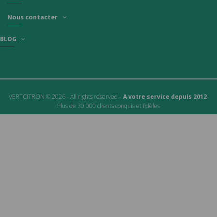
Nous contacter
BLOG
VERTCITRON © 2026 - All rights reserved -
A votre service depuis 2012
-
Plus de 30 000 clients conquis et fidèles