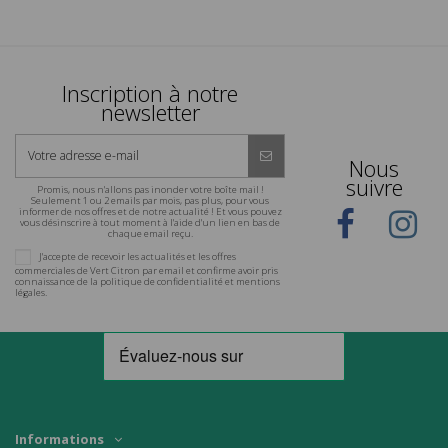
Inscription à notre
newsletter
Nous
suivre
Promis, nous n'allons pas inonder votre boîte mail !
Seulement 1 ou 2 emails par mois, pas plus, pour vous
informer de nos offres et de notre actualité ! Et vous pouvez
vous désinscrire à tout moment à l'aide d'un lien en bas de
chaque email reçu.
J'accepte de recevoir les actualités et les offres
commerciales de Vert Citron par email et confirme avoir pris
connaissance de la politique de confidentialité et mentions
légales.
Informations