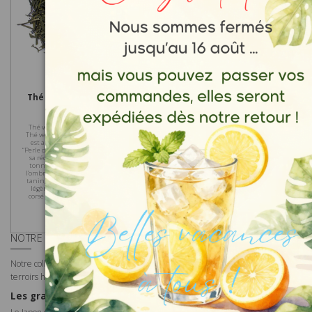
Thés Grands Crus
Thés Grands Crus
Thé Vert Gyokuro Asahi
Thé Vert Jasmine Dragon
Pearl Phoenix BIO
37,70 €
24,60 €
Thé vert Gyokuro Asahi du Japon.
Thé vert de prestige par excellence,
Pour réjouir pleinement le palais
est aussi appelé poétiquement,
des amateurs de grands jasmins,
“Perle de rosée“. Trois semaines avant
nous vous proposons de découvrir
sa récolte, il est couvert sous une
cette production très limitée et
tonnelle de bambou pour être à
prestigieuse de ce thé vert bio
l’ombre. Fort en théine et faible en
composé de bourgeons sélectionnés,
tanin, il donnera un thé avec une
issu de la Province du Fujian en
légère amertume tout en étant
Chine, parfumé avec des fleurs de
corsé et sucré à la fois. Ses feuilles
jasmin, fraichement cueillies. Ce thé
sont...
vert pourra accompagner vos
gâteaux et bûches...
NOTRE SÉLECTION DE GRANDS CRUS
Notre collection rassemble certains des plus beaux thés issus des grands
terroirs historiques d'Asie.
Les grands crus du Japon