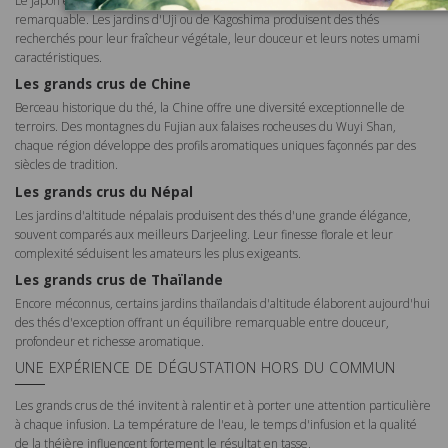
Le Japon est reconnu pour ses thés verts d'une précision aromatique
remarquable. Les jardins d'Uji ou de Kagoshima produisent des thés
recherchés pour leur fraîcheur végétale, leur douceur et leurs notes umami
caractéristiques.
Les grands crus de Chine
Berceau historique du thé, la Chine offre une diversité exceptionnelle de
terroirs. Des montagnes du Fujian aux falaises rocheuses du Wuyi Shan,
chaque région développe des profils aromatiques uniques façonnés par des
siècles de tradition.
Les grands crus du Népal
Les jardins d'altitude népalais produisent des thés d'une grande élégance,
souvent comparés aux meilleurs Darjeeling. Leur finesse florale et leur
complexité séduisent les amateurs les plus exigeants.
Les grands crus de Thaïlande
Encore méconnus, certains jardins thaïlandais d'altitude élaborent aujourd'hui
des thés d'exception offrant un équilibre remarquable entre douceur,
profondeur et richesse aromatique.
UNE EXPÉRIENCE DE DÉGUSTATION HORS DU COMMUN
Les grands crus de thé invitent à ralentir et à porter une attention particulière
à chaque infusion. La température de l'eau, le temps d'infusion et la qualité
de la théière influencent fortement le résultat en tasse.