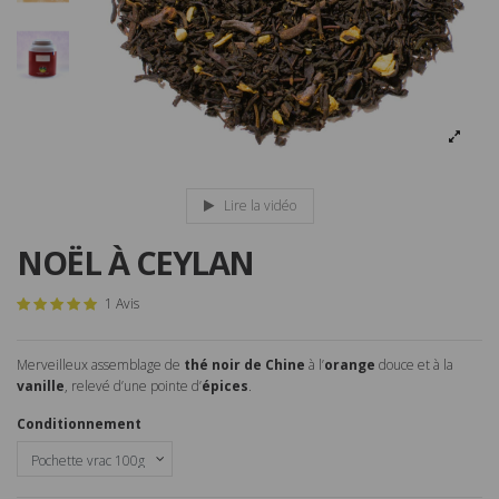
Lire la vidéo
NOËL À CEYLAN
1 Avis
Merveilleux assemblage de
thé noir de Chine
à l’
orange
douce et à la
vanille
, relevé d’une pointe d’
épices
.
Conditionnement