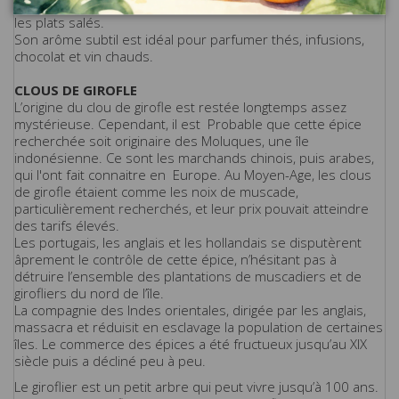
sucrés. Dans la cuisine orientale, on la trouve surtout dans
les plats salés.
Son arôme subtil est idéal pour parfumer thés, infusions,
chocolat et vin chauds.
CLOUS DE GIROFLE
L’origine du clou de girofle est restée longtemps assez
mystérieuse. Cependant, il est Probable que cette épice
recherchée soit originaire des Moluques, une île
indonésienne. Ce sont les marchands chinois, puis arabes,
qui l'ont fait connaitre en Europe. Au Moyen-Age, les clous
de girofle étaient comme les noix de muscade,
particulièrement recherchés, et leur prix pouvait atteindre
des tarifs élevés.
Les portugais, les anglais et les hollandais se disputèrent
âprement le contrôle de cette épice, n’hésitant pas à
détruire l’ensemble des plantations de muscadiers et de
girofliers du nord de l’île.
La compagnie des Indes orientales, dirigée par les anglais,
massacra et réduisit en esclavage la population de certaines
îles. Le commerce des épices a été fructueux jusqu’au XIX
siècle puis a décliné peu à peu.
Le giroflier est un petit arbre qui peut vivre jusqu’à 100 ans.