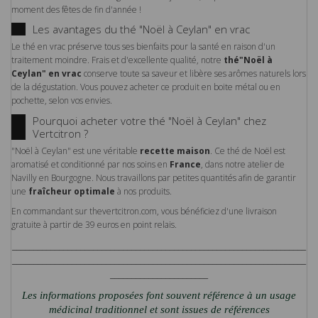
moment des fêtes de fin d'année !
Les avantages du thé "Noël à Ceylan" en vrac
Le thé en vrac préserve tous ses bienfaits pour la santé en raison d'un
traitement moindre. Frais et d'excellente qualité, notre
thé"Noël à
Ceylan" en vrac
conserve toute sa saveur et libère ses arômes naturels lors
de la dégustation. Vous pouvez acheter ce produit en boite métal ou en
pochette, selon vos envies.
Pourquoi acheter votre thé "Noël à Ceylan" chez
Vertcitron ?
"Noël à Ceylan" est une véritable
recette maison
. Ce thé de Noël est
aromatisé et conditionné par nos soins en
France
, dans notre atelier de
Navilly en Bourgogne. Nous travaillons par petites quantités afin de garantir
une
fraîcheur optimale
à nos produits.
En commandant sur thevertcitron.com, vous bénéficiez d'une livraison
gratuite à partir de 39 euros en point relais.
_____________________________________________________________________
_____________________________________________________________________
_______________________
Les informations proposées font souvent référence à un usage
médicinal traditionnel et sont issues de références