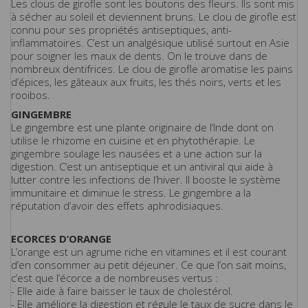
Les clous de girofle sont les boutons des fleurs. Ils sont mis
à sécher au soleil et deviennent bruns. Le clou de girofle est
connu pour ses propriétés antiseptiques, anti-
inflammatoires. C’est un analgésique utilisé surtout en Asie
pour soigner les maux de dents. On le trouve dans de
nombreux dentifrices. Le clou de girofle aromatise les pains
d’épices, les gâteaux aux fruits, les thés noirs, verts et les
rooibos.
GINGEMBRE
Le gingembre est une plante originaire de l’Inde dont on
utilise le rhizome en cuisine et en phytothérapie. Le
gingembre soulage les nausées et a une action sur la
digestion. C’est un antiseptique et un antiviral qui aide à
lutter contre les infections de l’hiver. Il booste le système
immunitaire et diminue le stress. Le gingembre a la
réputation d’avoir des effets aphrodisiaques.
ECORCES D’ORANGE
L’orange est un agrume riche en vitamines et il est courant
d’en consommer au petit déjeuner. Ce que l’on sait moins,
c’est que l’écorce a de nombreuses vertus :
- Elle aide à faire baisser le taux de cholestérol.
- Elle améliore la digestion et régule le taux de sucre dans le