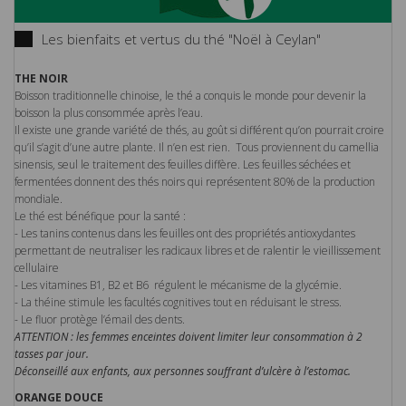
Les bienfaits et vertus du thé "Noël à Ceylan"
THE NOIR
Boisson traditionnelle chinoise, le thé a conquis le monde pour devenir la
boisson la plus consommée après l’eau.
Il existe une grande variété de thés, au goût si différent qu’on pourrait croire
qu’il s’agit d’une autre plante. Il n’en est rien. Tous proviennent du camellia
sinensis, seul le traitement des feuilles diffère. Les feuilles séchées et
fermentées donnent des thés noirs qui représentent 80% de la production
mondiale.
Le thé est bénéfique pour la santé :
- Les tanins contenus dans les feuilles ont des propriétés antioxydantes
permettant de neutraliser les radicaux libres et de ralentir le vieillissement
cellulaire
- Les vitamines B1, B2 et B6 régulent le mécanisme de la glycémie.
- La théine stimule les facultés cognitives tout en réduisant le stress.
- Le fluor protège l’émail des dents.
ATTENTION : les femmes enceintes doivent limiter leur consommation à 2
tasses par jour.
Déconseillé aux enfants, aux personnes souffrant d’ulcère à l’estomac.
ORANGE DOUCE