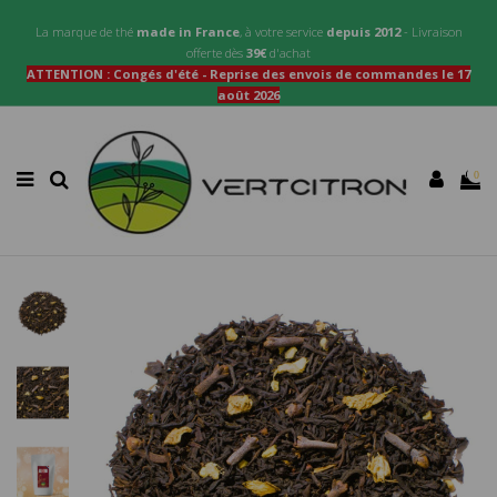
La marque de thé
made in France
, à votre service
depuis 2012
- Livraison
offerte dès
39€
d'achat
ATTENTION : Congés d'été - Reprise des envois de commandes le 17
août 2026
0