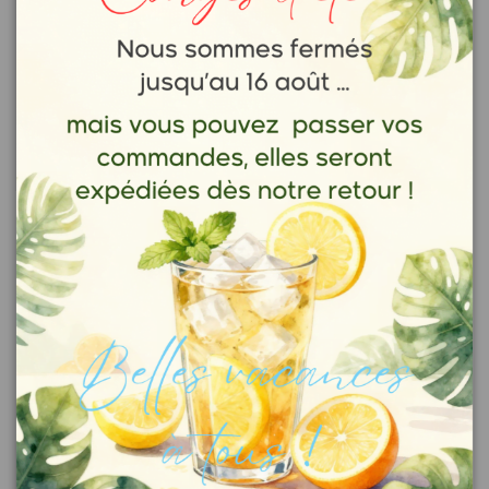
utilisée en médecine.
La cannelle est le fruit du cannelier, un arbre qui donne 2
autres épices : les baies et les feuilles de cannelier.
En séchant, l’écorce s’enroule et forme un bâton épicé très
prisé dans certaines cérémonies religieuses. Cette épice
faisait partie des épices utilisées par les Egyptiens pour
l’embaumement des morts.
La cannelle utilisée en médecine traditionnelle chinoise et
ayurvédique a de nombreuses vertus :
- Sa concentration en antioxydants lui donne des propriétés
anti-inflammatoires capables de soulager l’arthrose et la
goutte.
- Elle favorise la circulation sanguine.
- Elle fait baisser le taux de glycémie, elle est même
considérée comme l’insuline du pauvre en Asie. Elle
intéresse les chercheurs travaillant sur le diabète.
- Elle favorise le transit intestinal grâce à sa richesse en
fibres.
- Elle peut soulager les douleurs des règles.
- Elle lutte contre la mauvaise haleine.
On lui prête aussi des propriétés anti-nauséeuses et on
prétend que c’est un vermifuge naturel.
La cannelle, en occident, est très utilisée dans les desserts