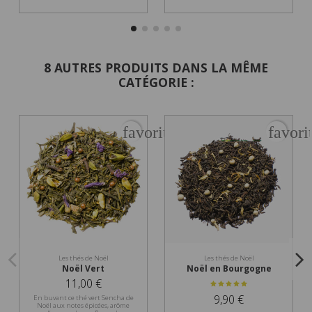
8 AUTRES PRODUITS DANS LA MÊME
CATÉGORIE :
favorite_border
favori
Les thés de Noël
Les thés de Noël
Noël Vert
Noël en Bourgogne
11,00 €
9,90 €
En buvant ce thé vert Sencha de
Noël aux notes épicées, arôme