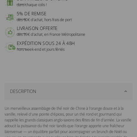
dans chaque colis !
5% DE REMISE
dès 60€ d'achat, hors frais de port
LIVRAISON OFFERTE
dès 39€ d'achat, en France Métropolitaine
EXPÉDITION SOUS 24 À 48H
hors week-end et jours fériés
DESCRIPTION
Un merveilleux assemblage de thé noir de Chine à l'orange douce et à la
vanille, relevé d'une pointe d'épices, pour un thé rond et gourmand qui
rappelle les grands classiques anglo-saxons des fêtes de fin d'année. La vanille
adoucit la puissance du thé noir tandis que l'orange apporte une fraîcheur
bienvenue — un équilibre parfait pour accompagner un brunch de Noël ou