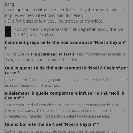
sang.
- Son apport en vitamines renforce le système immunitaire
et prévient les infections saisonnières.
- Elle fait baisser le niveau de stress et d’anxiété.
Nos conseils de préparation et dégustation du thé de
Noël "Noël à Ceylan"
Comment préparer le thé noir aromatisé "Noël à Ceylan"
?
Pour ce type de
thé gourmand et festif
, il est important de respecter le
dosage, le temps et la température d'infusion.
Quelle quantité de thé noir aromatisé "Noël à Ceylan" par
tasse ?
Laisser infuser 2g du mélange pour une tasse de thé. Il est conseillé de limiter
sa consommation à un litre par jour.
Idéalement, à quelle température infuser le thé "Noël à
Ceylan" ?
La température d'infusion idéale pour ce thé noir aromatisé est de 90°C.
Versez l'eau dans la théière ou dans votre tasse et laissez infuser pendant 2 à
5 minutes pour que les ingrédients dévoilent toutes leurs saveurs.
Quand boire le thé de Noël "Noël à Ceylan" ?
Ce thé noir aromatisé se déguste toute la journée, et pas seulement au