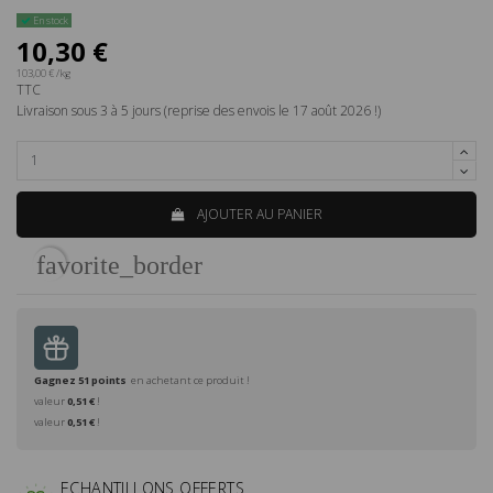
En stock
10,30 €
103,00 € /kg
TTC
Livraison sous 3 à 5 jours (reprise des envois le 17 août 2026 !)
AJOUTER AU PANIER
favorite_border
Gagnez
51
points
en achetant ce produit !
valeur
0,51 €
!
valeur
0,51 €
!
ECHANTILLONS OFFERTS