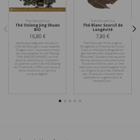
Rupture de stock, victime de son succès !
Thés Grands Crus
Thés Grands Crus
Thé Oolong Jing Shuan
Thé Blanc Sourcil de
BIO
Longévité
16,80 €
7,80 €
Après avoir déguster plusieurs
Thé blanc de Chine, origine
thés de Oolong ou aussi appelés
Ningde de la Province de Fujian.
"Dragon noir", nous avons choisi
C’est un thé blanc de garde en
de vous proposer le thé Oolong
grandes feuilles, s’appelle aussi
THAI JING SHUAN BIO, un thé
"Shoumeï". Sa saveur est douce et
doux et aromatique. Il provient
fleurie, sans aucune amertume.
du premier jardin de thé Oolong
Pauvre en théine, c’est un thé
de Thaïlande, il offre une liqueur
idéal pour vous accompagner tout
verte, fraiche et un parfum
au long de la journée, même le
unique végétal.
soir. Plusieurs infusions sont
possibles en augmentant le
temps d’une...