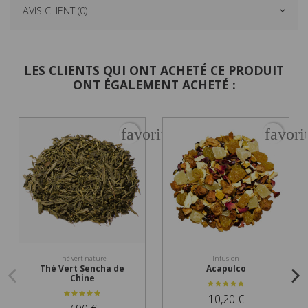
AVIS CLIENT (0)
LES CLIENTS QUI ONT ACHETÉ CE PRODUIT
ONT ÉGALEMENT ACHETÉ :
favorite_border
favori
Thé vert nature
Infusion
Thé Vert Sencha de
Acapulco
Chine
10,20 €