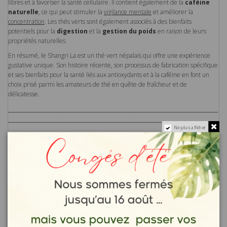
libres et à favoriser la santé cellulaire. Il contient également de la
caféine
naturelle
, ce qui peut stimuler la
vigilance mentale
et améliorer la
concentration
. Les thés verts sont également associés à des bienfaits
potentiels pour la
digestion
et la
gestion du poids
en raison de leurs
propriétés naturelles.
En résumé, le Shangri La est un thé vert népalais qui offre une expérience
gustative unique. Son histoire récente, son processus de fabrication spécifique
et ses bienfaits pour la santé liés aux antioxydants et à la caféine en font un
choix prisé parmi les amateurs de thé en quête de fraîcheur et de
délicatesse.
_____________________________________________________________________
_____________________________________________________________________
_______________________
Ne plus afficher
Les informations proposées font souvent référence à un usage
médicinal traditionnel et sont issues de références
bibliographiques ou d’études scientifiques.
Elles ne s'appliquent pas aux produits présentés.
Ces conseils sont issus des connaissances scientifiques actuelles
mais ne mettent en aucun cas en avant l'usage d'un produit qui
doit toujours faire