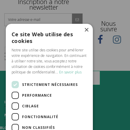
Inscription à notre
newsletter
Nous
suivre
×
Promis, nous n'allons pas inonder votre boîte mail !
Ce site Web utilise des
Seulement 1 ou 2 emails par mois, pas plus, pour vous
informer de nos offres et de notre actualité ! Et vous pouvez
vous désinscrire à tout moment à l'aide d'un lien en bas de
cookies
chaque email reçu.
J'accepte de recevoir les actualités et les offres
Notre site utilise des cookies pour améliorer
commerciales de Vert Citron par email et confirme avoir pris
votre expérience de navigation. En continuant
connaissance de la politique de confidentialité et mentions
légales.
à utiliser notre site, vous acceptez notre
utilisation de cookies conformément à notre
politique de confidentialité...
En savoir plus
STRICTEMENT NÉCESSAIRES
PERFORMANCE
Informations
CIBLAGE
Nous contacter
FONCTIONNALITÉ
NON CLASSIFIÉS
BLOG