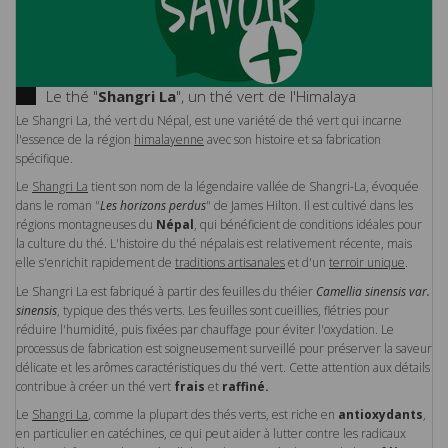
Le thé "
Shangri La
", un thé vert de l'Himalaya
Le Shangri La, thé vert du Népal, est une variété de thé vert qui incarne
l'essence de la région
himalayenne
avec son histoire et sa fabrication
spécifique.
Le
Shangri La
tient son nom de la légendaire vallée de Shangri-La, évoquée
dans le roman "
Les horizons perdus
" de James Hilton. Il est cultivé dans les
régions montagneuses du
Népal
, qui bénéficient de conditions idéales pour
la culture du thé. L'histoire du thé népalais est relativement récente, mais
elle s'enrichit rapidement de
traditions artisanales
et d'un
terroir unique
.
Le Shangri La est fabriqué à partir des feuilles du théier
Camellia sinensis var.
sinensis
, typique des thés verts. Les feuilles sont cueillies, flétries pour
réduire l'humidité, puis fixées par chauffage pour éviter l'oxydation. Le
processus de fabrication est soigneusement surveillé pour préserver la saveur
délicate et les arômes caractéristiques du thé vert. Cette attention aux détails
contribue à créer un thé vert
frais
et
raffiné.
Le
Shangri La
, comme la plupart des thés verts, est riche en
antioxydants
,
en particulier en catéchines, ce qui peut aider à lutter contre les radicaux