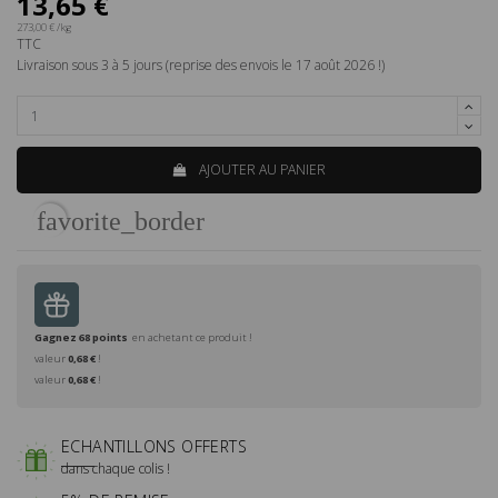
13,65 €
273,00 € /kg
TTC
Livraison sous 3 à 5 jours (reprise des envois le 17 août 2026 !)
AJOUTER AU PANIER
favorite_border
Gagnez
68
points
en achetant ce produit !
valeur
0,68 €
!
valeur
0,68 €
!
ECHANTILLONS OFFERTS
dans chaque colis !