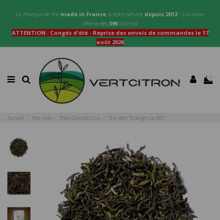
La marque de thé
made in France
, à votre service
depuis 2012
- Livraison
offerte dès
39€
d'achat
ATTENTION : Congés d'été - Reprise des envois de commandes le 17
août 2026
0
Accueil
Nos thés
Thés Grands Crus
Thé Vert Shangri La BIO