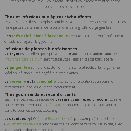
choisir des saveurs qui vous réchauffent et vous réconfortent selon vos
préférences personnelles !
Thés et infusions aux épices réchauffants
Les infusions et thés aux épices sont les saveurs reines dès les premiers froids
: une pincée de cannelle, de la coriandre, de la girofle, du gingembre.
Les
thés et infusions à la cannelle
apportent chaleur et réconfort tout
en aidant à réguler la glycémie.
Infusions de plantes bienfaisantes
Le thym
est excellent pour prévenir les maux de gorge automnaux. Les
infusions à base de thym
seront aussi vos alliées en cas de toux légère.
Le
gingembre
stimule le système immunitaire et réchauffe l'organisme -
idéal en infusion ou mélangé à d'autres plantes.
La
verveine
et la
camomille
favorisent la relaxation et un sommeil
réparateur quand les journées raccourcissent.
Thés gourmands et réconfortants
Les mélanges avec des notes de
caramel, vanille, ou chocolat
comme
notre thé noir aromatisé "
Forêt Noire
" apportent une dimension gourmande
parfaite pour les soirées cocooning.
Les rooibos
épicés (notre
Rooibos de Noël
par exemple) ou aux fruits
(
Gourmandises de Fruits
) sont sans théine, donc parfaits pour la soirée, avec
leurs saveurs douces et réconfortantes.