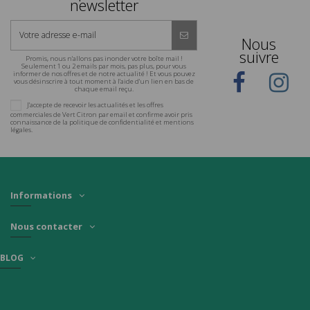
newsletter
Nous
suivre
Promis, nous n'allons pas inonder votre boîte mail !
Seulement 1 ou 2 emails par mois, pas plus, pour vous
informer de nos offres et de notre actualité ! Et vous pouvez
vous désinscrire à tout moment à l'aide d'un lien en bas de
chaque email reçu.
J'accepte de recevoir les actualités et les offres
commerciales de Vert Citron par email et confirme avoir pris
connaissance de la politique de confidentialité et mentions
légales.
Informations
Nous contacter
BLOG