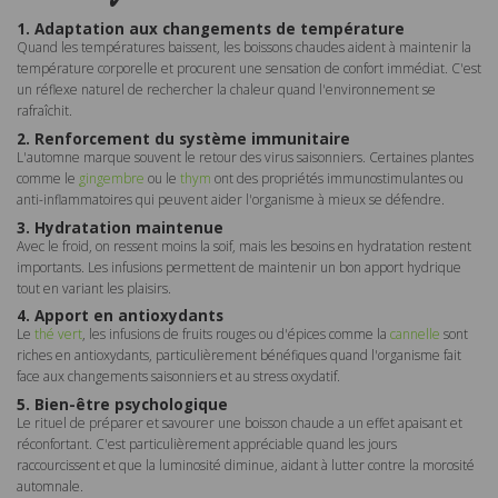
1. Adaptation aux changements de température
Quand les températures baissent, les boissons chaudes aident à maintenir la
température corporelle et procurent une sensation de confort immédiat. C'est
un réflexe naturel de rechercher la chaleur quand l'environnement se
rafraîchit.
2. Renforcement du système immunitaire
L'automne marque souvent le retour des virus saisonniers. Certaines plantes
comme le
gingembre
ou le
thym
ont des propriétés immunostimulantes ou
anti-inflammatoires qui peuvent aider l'organisme à mieux se défendre.
3. Hydratation maintenue
Avec le froid, on ressent moins la soif, mais les besoins en hydratation restent
importants. Les infusions permettent de maintenir un bon apport hydrique
tout en variant les plaisirs.
4. Apport en antioxydants
Le
thé vert
, les infusions de fruits rouges ou d'épices comme la
cannelle
sont
riches en antioxydants, particulièrement bénéfiques quand l'organisme fait
face aux changements saisonniers et au stress oxydatif.
5. Bien-être psychologique
Le rituel de préparer et savourer une boisson chaude a un effet apaisant et
réconfortant. C'est particulièrement appréciable quand les jours
raccourcissent et que la luminosité diminue, aidant à lutter contre la morosité
automnale.