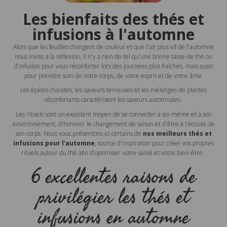
Les bienfaits des thés et
infusions à l'automne
Alors que les feuilles changent de couleur et que l'air plus vif de l'automne
nous invite à la réflexion, il n'y a rien de tel qu'une bonne tasse de thé ou
d'infusion pour vous réconforter lors des journées plus fraîches, mais aussi
pour prendre soin de votre corps, de votre esprit et de votre âme.
Les épices chaudes, les saveurs terreuses et les mélanges de plantes
réconfortants caractérisent les saveurs automnales.
Les rituels sont un excellent moyen de se connecter à soi-même et à son
environnement, d'honorer le changement de saison et d'être à l'écoute de
son corps. Nous vous présentons ici certains de
nos meilleurs thés et
infusions
pour l'automne
, source d'inspiration pour créer vos propres
rituels autour du thé afin d'optimiser votre santé et votre bien-être.
6 excellentes raisons de
privilégier les thés et
infusions en automne