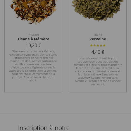
Infusion
Tisane
Tisane à Mémère
Verveine
10,20 €
4,40 €
Découvrez cette tisane à Mémère,
avec ou sans gâteau, et plongez dans
l’atmosphère de notre enfance
La verveine est conseillée pour
comme il se doit, avec ses parfums de
soulager quelques troubles du
vanille et cassis sur une base
sommeil et digestifs, pour maintenir
d’hibiscus, note légère de cannelle
la santé articulaire, et serait aussi
associée à la citronnelle et la pomme,
efficace pour l’anxiété et le stress. ✔
pour ravir tous les moments de la
Feuilles entières✔ Sans arômes
journée. A consommer chaud ou
ajoutés✔ Naturellement sans
glacé.
caféine✔ Préparée et conditionnée
en France
Inscription à notre