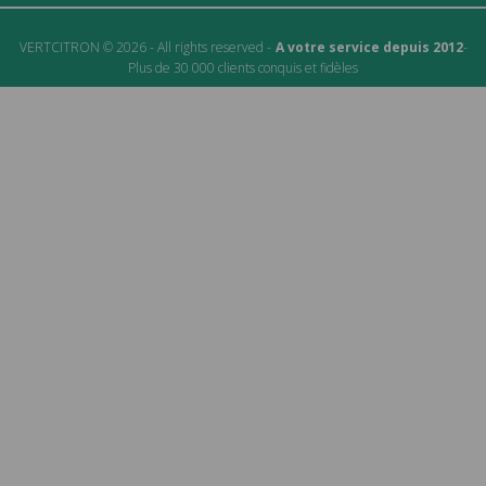
VERTCITRON © 2026 - All rights reserved -
A votre service depuis 2012
-
Plus de 30 000 clients conquis et fidèles