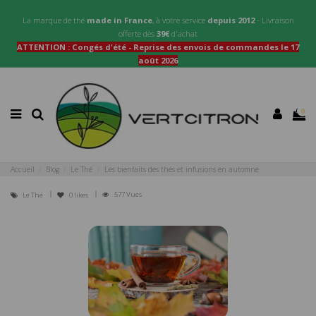
La marque de thé
made in France
, à votre service
depuis 2012
- Livraison
offerte dès
39€
d'achat
ATTENTION : Congés d'été - Reprise des envois de commandes le 17
août 2026
0
Accueil
Blog
Le Thé
Les bienfaits des thés et infusions en automne
577 Vues
Le Thé
0
likes