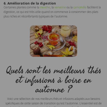
6. Amélioration de la digestion
Certaines plantes comme la
menthe
, la
verveine
ou la
camomille
facilitent la
digestion, ce qui est très utile quand on commence à consommer des plats
plus riches et réconfortants typiques de l'automne.
Quels sont les meilleurs thés
et infusions à boire en
automne ?
Voici une sélection de nos meilleurs thés et infusions adaptés aux besoins
spécifiques de cette saison de transition qu'est l'automne. L'essentiel est de