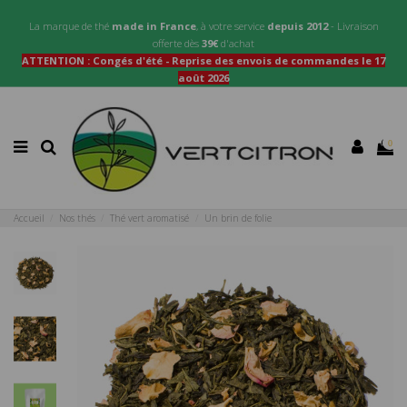
La marque de thé
made in France
, à votre service
depuis 2012
- Livraison
offerte dès
39€
d'achat
ATTENTION : Congés d'été - Reprise des envois de commandes le 17
août 2026
0
Accueil
Nos thés
Thé vert aromatisé
Un brin de folie