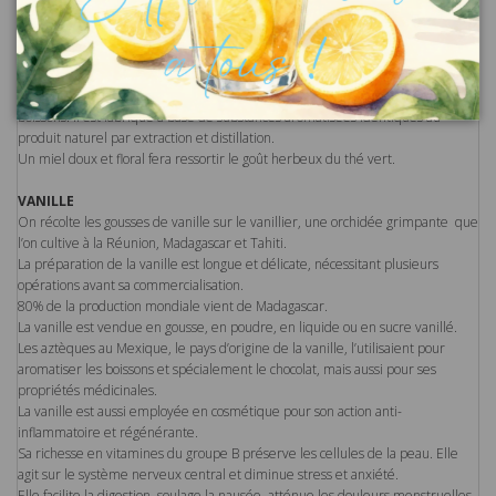
En cuisine il remplace avantageusement le sucre. On l’utilise dans la
confection des pains d’épices, de bonbons, de nougats.
L’hydromel surnommé "l’élixir des dieux" est une boisson à base de miel
consommée par les grecs et les romains et qui existe toujours de nos jours.
L’arôme de miel rehausse le goût des pâtisseries, des confiseries, des
boissons. Il est fabriqué à base de substances aromatisées identiques au
produit naturel par extraction et distillation.
Un miel doux et floral fera ressortir le goût herbeux du thé vert.
VANILLE
On récolte les gousses de vanille sur le vanillier, une orchidée grimpante que
l’on cultive à la Réunion, Madagascar et Tahiti.
La préparation de la vanille est longue et délicate, nécessitant plusieurs
opérations avant sa commercialisation.
80% de la production mondiale vient de Madagascar.
La vanille est vendue en gousse, en poudre, en liquide ou en sucre vanillé.
Les aztèques au Mexique, le pays d’origine de la vanille, l’utilisaient pour
aromatiser les boissons et spécialement le chocolat, mais aussi pour ses
propriétés médicinales.
La vanille est aussi employée en cosmétique pour son action anti-
inflammatoire et régénérante.
Sa richesse en vitamines du groupe B préserve les cellules de la peau. Elle
agit sur le système nerveux central et diminue stress et anxiété.
Elle facilite la digestion, soulage la nausée, atténue les douleurs menstruelles.