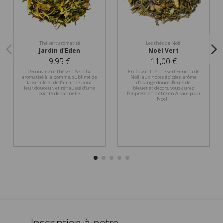
Thé vert aromatisé
Les thés de Noël
Jardin d'Eden
Noël Vert
9,95 €
11,00 €
Découvrez ce thé vert Sencha
En buvant ce thé vert Sencha de
aromatisé à la pomme, sublimé de
Noël aux notes épicées, arôme
la vanille et de l'amande pour
d’orange douce, fleurs de
leur douceur, et réhaussé d'une
bleuet et décors, vous aurez
pointe de cannelle.
l’impression d’être en Alsace pour
Noël !
Inscription à notre