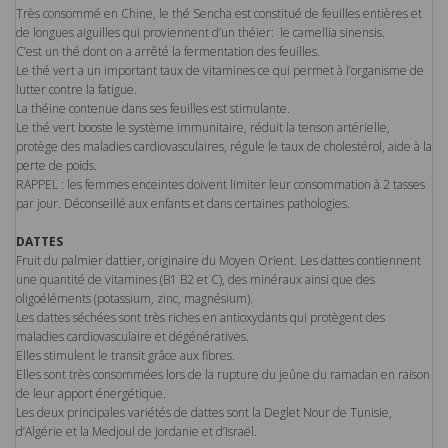
Très consommé en Chine, le thé Sencha est constitué de feuilles entières et
de longues aiguilles qui proviennent d’un théier: le camellia sinensis.
C’est un thé dont on a arrêté la fermentation des feuilles.
Le thé vert a un important taux de vitamines ce qui permet à l’organisme de
lutter contre la fatigue.
La théine contenue dans ses feuilles est stimulante.
Le thé vert booste le système immunitaire, réduit la tenson artérielle,
protège des maladies cardiovasculaires, régule le taux de cholestérol, aide à la
perte de poids.
RAPPEL : les femmes enceintes doivent limiter leur consommation à 2 tasses
par jour. Déconseillé aux enfants et dans certaines pathologies.
DATTES
Fruit du palmier dattier, originaire du Moyen Orient. Les dattes contiennent
une quantité de vitamines (B1 B2 et C), des minéraux ainsi que des
oligoéléments (potassium, zinc, magnésium).
Les dattes séchées sont très riches en antioxydants qui protègent des
maladies cardiovasculaire et dégénératives.
Elles stimulent le transit grâce aux fibres.
Elles sont très consommées lors de la rupture du jeûne du ramadan en raison
de leur apport énergétique.
Les deux principales variétés de dattes sont la Deglet Nour de Tunisie,
d’Algérie et la Medjoul de Jordanie et d’Israël.