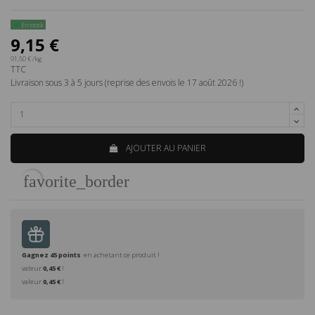
En stock
9,15 €
91,50 € /kg
TTC
Livraison sous 3 à 5 jours (reprise des envois le 17 août 2026 !)
AJOUTER AU PANIER
favorite_border
Gagnez
45
points
en achetant ce produit !
valeur
0,45 €
!
valeur
0,45 €
!