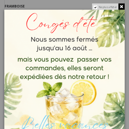
FRAMBOISE
Ne plus afficher
La framboise provient d’un arbuste : le framboisier. C’est un délicieux petit
fruit rouge riche en vitamines et peu calorique.
L’arôme naturel de framboise est un grand classique dans les pâtisseries, les
cocktails et les thés aromatisés.
MIEL
Le miel est consommé depuis la nuit des temps, dans toutes les civilisations.
Dans l’antiquité, il était considéré comme le "nectar des dieux". Les
Egyptiens s’en servaient pour embaumer les morts.
On lui prêtait une quantité de vertus médicinales, on voyait en lui un élixir de
longue vie.
Le miel est un produit naturel qui ne subit pas de transformation.
Il existe différentes sortes de miel et tous ne se valent pas. Leur qualité
dépend des fleurs butinées par les abeilles et de l’endroit où sont situées les
ruches.
Le miel renforce les défenses immunitaires. C’est un antibiotique naturel
capable de combattre de nombreuses blessures. Son action antibactérienne
et cicatrisante était connue et utilisée dans l’antiquité.
Il améliore les performances sportives en raison de sa concentration en
glucides.
Il adoucit et régénère la peau.
Il apaise la toux et les maux de gorge.