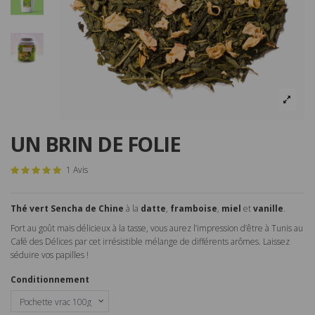
UN BRIN DE FOLIE
1 Avis
Thé vert Sencha de Chine
à la
datte
,
framboise
,
miel
et
vanille
.
Fort au goût mais délicieux à la tasse, vous aurez l’impression d’être à Tunis au
Café des Délices par cet irrésistible mélange de différents arômes. Laissez
séduire vos papilles !
Conditionnement