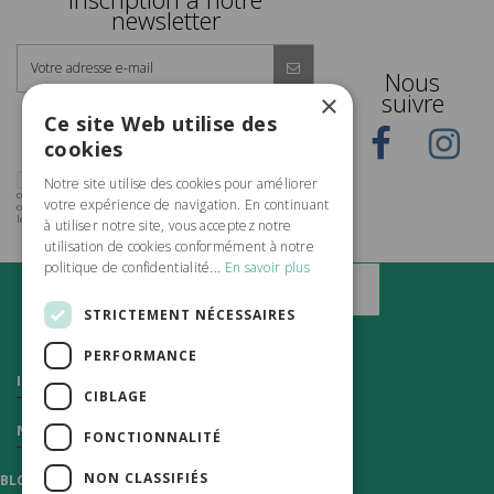
newsletter
Nous
suivre
×
Promis, nous n'allons pas inonder votre boîte mail !
Ce site Web utilise des
Seulement 1 ou 2 emails par mois, pas plus, pour vous
informer de nos offres et de notre actualité ! Et vous pouvez
vous désinscrire à tout moment à l'aide d'un lien en bas de
cookies
chaque email reçu.
J'accepte de recevoir les actualités et les offres
Notre site utilise des cookies pour améliorer
commerciales de Vert Citron par email et confirme avoir pris
votre expérience de navigation. En continuant
connaissance de la politique de confidentialité et mentions
légales.
à utiliser notre site, vous acceptez notre
utilisation de cookies conformément à notre
politique de confidentialité...
En savoir plus
STRICTEMENT NÉCESSAIRES
PERFORMANCE
Informations
CIBLAGE
Nous contacter
FONCTIONNALITÉ
NON CLASSIFIÉS
BLOG